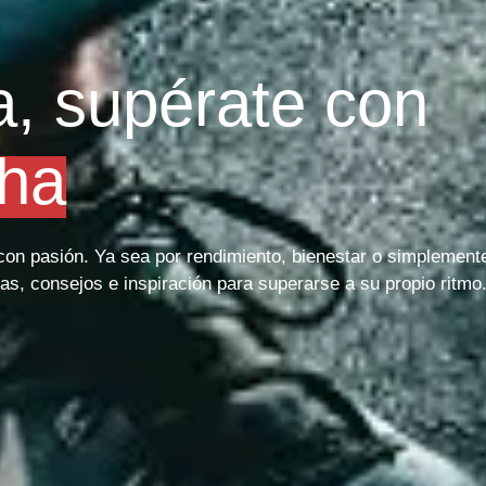
a, supérate con
ha
o con pasión. Ya sea por rendimiento, bienestar o simplement
as, consejos e inspiración para superarse a su propio ritmo