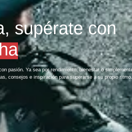
a, supérate con
ha
o con pasión. Ya sea por rendimiento, bienestar o simplement
as, consejos e inspiración para superarse a su propio ritmo