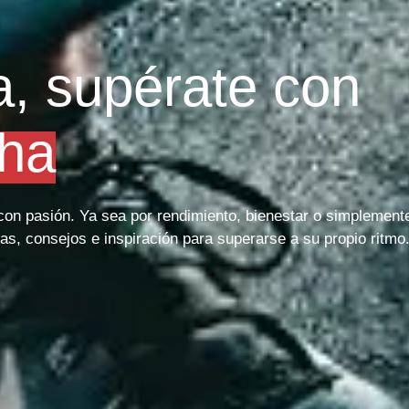
a, supérate con
ha
o con pasión. Ya sea por rendimiento, bienestar o simplement
as, consejos e inspiración para superarse a su propio ritmo