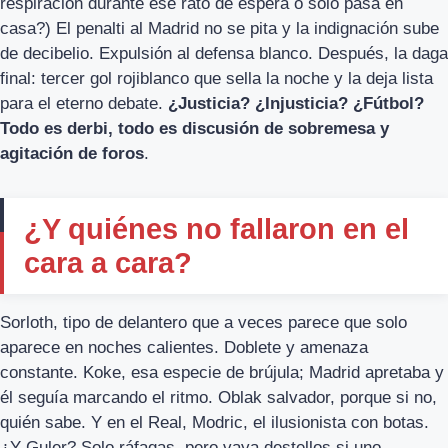
respiración durante ese rato de espera o solo pasa en
casa?) El penalti al Madrid no se pita y la indignación sube
de decibelio. Expulsión al defensa blanco. Después, la daga
final: tercer gol rojiblanco que sella la noche y la deja lista
para el eterno debate.
¿Justicia? ¿Injusticia? ¿Fútbol?
Todo es derbi, todo es discusión de sobremesa y
agitación de foros
.
¿Y quiénes no fallaron en el
cara a cara?
Sorloth, tipo de delantero que a veces parece que solo
aparece en noches calientes. Doblete y amenaza
constante. Koke, esa especie de brújula; Madrid apretaba y
él seguía marcando el ritmo. Oblak salvador, porque si no,
quién sabe. Y en el Real, Modric, el ilusionista con botas.
¿Y Guler? Solo ráfagas, pero vaya destellos si uno