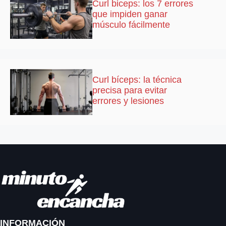
Curl biceps: los 7 errores
que impiden ganar
músculo fácilmente
Curl bíceps: la técnica
precisa para evitar
errores y lesiones
INFORMACIÓN