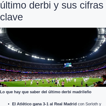
último derbi y sus cifras
clave
Lo que hay que saber del último derbi madrileño
El Atlético gana 3-1 al Real Madrid
con Sorloth y