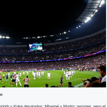
ño
rloth y Koke desatados; Mbappé y Modric resisten, pero el