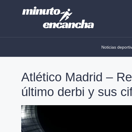
Skip
to
content
Noticias deporti
Atlético Madrid – Rea
último derbi y sus ci