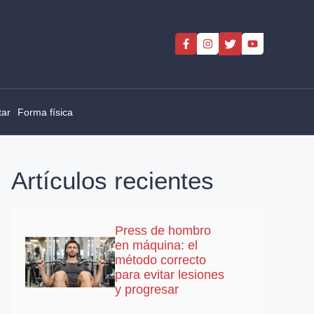
tar
Forma física
Artículos recientes
Press de hombro
en máquina: el
método correcto
para evitar lesiones
y progresar