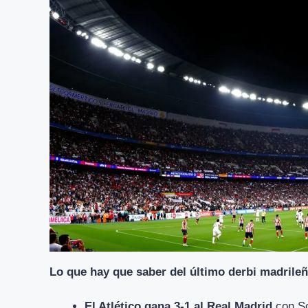
Lo que hay que saber del último derbi madrile
El Atlético gana 3-1 al Real Madrid
con So