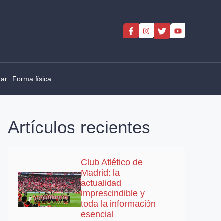
tar
Forma física
Artículos recientes
Club Atlético de
Madrid: la
actualidad
imprescindible y
toda la información
esencial