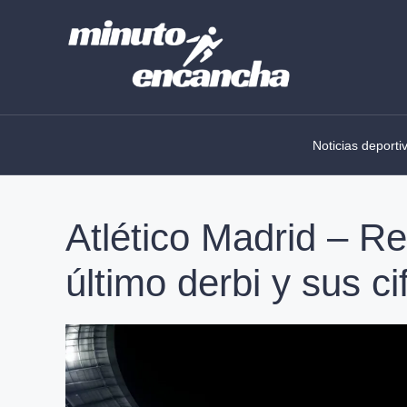
Skip
to
content
Noticias deporti
Atlético Madrid – Rea
último derbi y sus ci