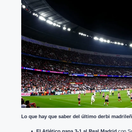
Lo que hay que saber del último derbi madrile
El Atlético gana 3-1 al Real Madrid
con So