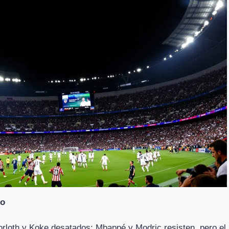
ño
rloth y Koke desatados; Mbappé y Modric resisten, pero el