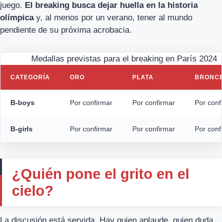
juego.
El breaking busca dejar huella en la historia
olímpica
y, al menos por un verano, tener al mundo
pendiente de su próxima acrobacia.
Medallas previstas para el breaking en París 2024
CATEGORÍA
ORO
PLATA
BRONC
B-boys
Por confirmar
Por confirmar
Por conf
B-girls
Por confirmar
Por confirmar
Por conf
¿Quién pone el grito en el
cielo?
La discusión está servida. Hay quien aplaude, quien duda,