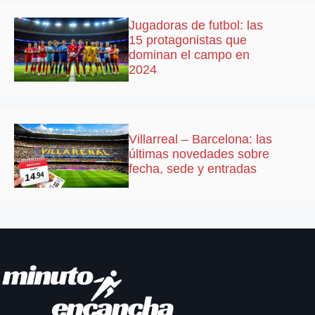
Jugadoras de futbol: las
15 protagonistas que
dominan el campo en
2024
Villarreal – Barcelona: las
últimas novedades sobre
fecha, sede y entradas