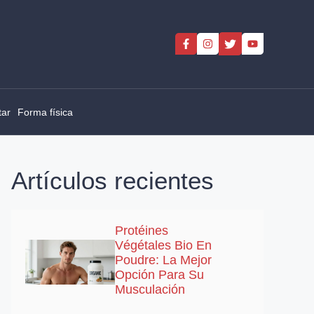
tar
Forma física
Artículos recientes
Protéines
Végétales Bio En
Poudre: La Mejor
Opción Para Su
Musculación