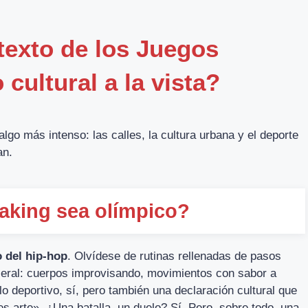
texto de los Juegos
cultural a la vista?
lgo más intenso: las calles, la cultura urbana y el deporte
an.
eaking sea olímpico?
o del hip-hop
. Olvídese de rutinas rellenadas de pasos
sceral: cuerpos improvisando, movimientos con sabor a
lo deportivo, sí, pero también una declaración cultural que
es arte». ¿Una batalla, un duelo? Sí. Pero, sobre todo, una