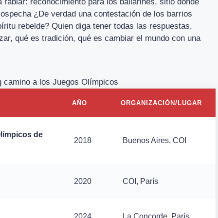
 rabiar: reconocimiento para los bailarines, sitio donde
sospecha ¿De verdad una contestación de los barrios
ritu rebelde? Quien diga tener todas las respuestas,
zar, qué es tradición, qué es cambiar el mundo con una
g camino a los Juegos Olímpicos
AÑO
ORGANIZACIÓN/LUGAR
límpicos de
2018
Buenos Aires, COI
2020
COI, París
2024
La Concorde, París