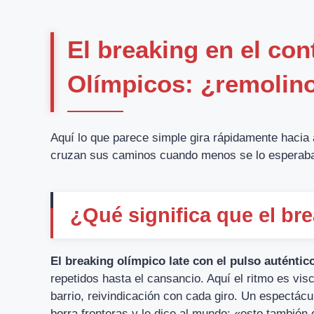
El breaking en el con
Olímpicos: ¿remolino 
Aquí lo que parece simple gira rápidamente hacia a
cruzan sus caminos cuando menos se lo esperab
¿Qué significa que el br
El breaking olímpico late con el pulso auténtic
repetidos hasta el cansancio. Aquí el ritmo es vi
barrio, reivindicación con cada giro. Un espectácu
borra fronteras y le dice al mundo: «esto también 