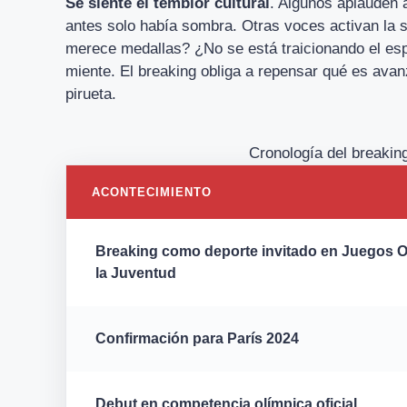
Se siente el temblor cultural
. Algunos aplauden a
antes solo había sombra. Otras voces activan la 
merece medallas? ¿No se está traicionando el espí
miente. El breaking obliga a repensar qué es avan
pirueta.
Cronología del breakin
ACONTECIMIENTO
Breaking como deporte invitado en Juegos O
la Juventud
Confirmación para París 2024
Debut en competencia olímpica oficial