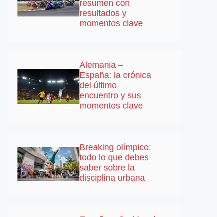
resumen con
resultados y
momentos clave
Alemania –
España: la crónica
del último
encuentro y sus
momentos clave
Breaking olímpico:
todo lo que debes
saber sobre la
disciplina urbana