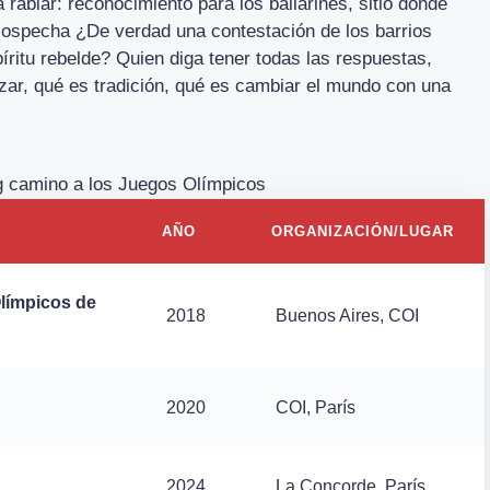
 rabiar: reconocimiento para los bailarines, sitio donde
sospecha ¿De verdad una contestación de los barrios
ritu rebelde? Quien diga tener todas las respuestas,
zar, qué es tradición, qué es cambiar el mundo con una
g camino a los Juegos Olímpicos
AÑO
ORGANIZACIÓN/LUGAR
límpicos de
2018
Buenos Aires, COI
2020
COI, París
2024
La Concorde, París