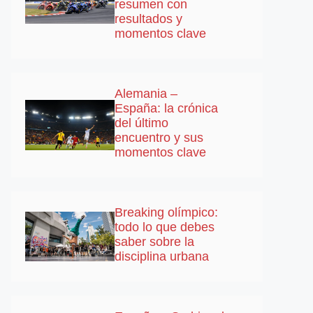
resumen con
resultados y
momentos clave
Alemania –
España: la crónica
del último
encuentro y sus
momentos clave
Breaking olímpico:
todo lo que debes
saber sobre la
disciplina urbana