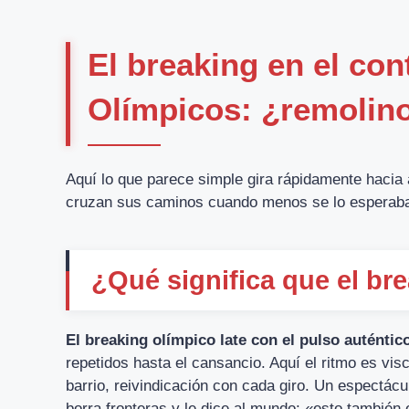
El breaking en el con
Olímpicos: ¿remolino 
Aquí lo que parece simple gira rápidamente hacia a
cruzan sus caminos cuando menos se lo esperab
¿Qué significa que el br
El breaking olímpico late con el pulso auténtic
repetidos hasta el cansancio. Aquí el ritmo es vi
barrio, reivindicación con cada giro. Un espectácu
borra fronteras y le dice al mundo: «esto también 