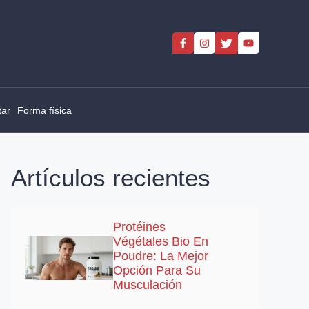
tar
Forma física
Artículos recientes
Protéines
Végétales Bio En
Poudre: La Mejor
Opción Para Su
Musculación