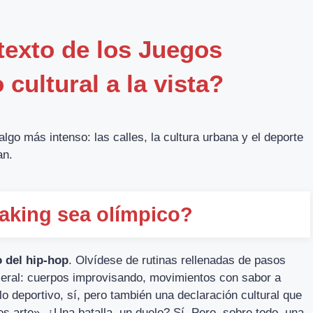
texto de los Juegos
cultural a la vista?
lgo más intenso: las calles, la cultura urbana y el deporte
an.
eaking sea olímpico?
o del hip-hop
. Olvídese de rutinas rellenadas de pasos
sceral: cuerpos improvisando, movimientos con sabor a
lo deportivo, sí, pero también una declaración cultural que
es arte». ¿Una batalla, un duelo? Sí. Pero, sobre todo, una