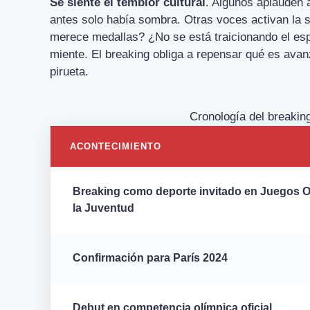
Se siente el temblor cultural
. Algunos aplauden a
antes solo había sombra. Otras voces activan la 
merece medallas? ¿No se está traicionando el espí
miente. El breaking obliga a repensar qué es avan
pirueta.
Cronología del breakin
ACONTECIMIENTO
Breaking como deporte invitado en Juegos O
la Juventud
Confirmación para París 2024
Debut en competencia olímpica oficial