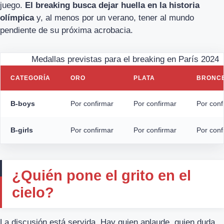
juego.
El breaking busca dejar huella en la historia
olímpica
y, al menos por un verano, tener al mundo
pendiente de su próxima acrobacia.
Medallas previstas para el breaking en París 2024
CATEGORÍA
ORO
PLATA
BRONC
B-boys
Por confirmar
Por confirmar
Por conf
B-girls
Por confirmar
Por confirmar
Por conf
¿Quién pone el grito en el
cielo?
La discusión está servida. Hay quien aplaude, quien duda,