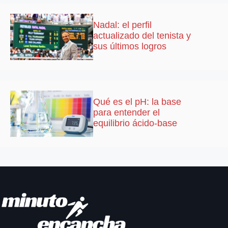
Nadal: el perfil
actualizado del tenista y
sus últimos logros
Qué es el pH: la base
para entender el
equilibrio ácido-base