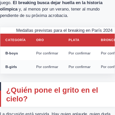
juego.
El breaking busca dejar huella en la historia
olímpica
y, al menos por un verano, tener al mundo
pendiente de su próxima acrobacia.
Medallas previstas para el breaking en París 2024
CATEGORÍA
ORO
PLATA
BRONC
B-boys
Por confirmar
Por confirmar
Por conf
B-girls
Por confirmar
Por confirmar
Por conf
¿Quién pone el grito en el
cielo?
La discusión está servida. Hay quien aplaude, quien duda,