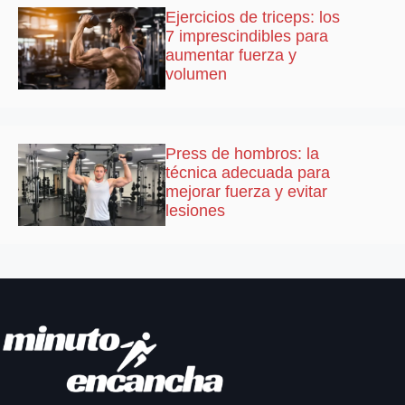
Ejercicios de triceps: los
7 imprescindibles para
aumentar fuerza y
volumen
Press de hombros: la
técnica adecuada para
mejorar fuerza y evitar
lesiones