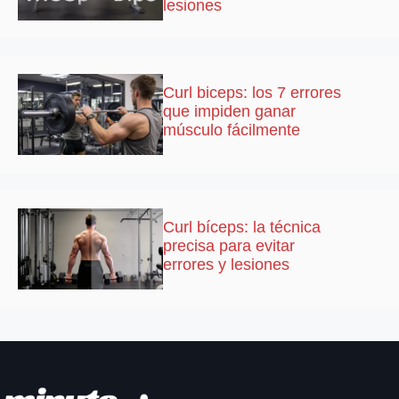
lesiones
Curl biceps: los 7 errores
que impiden ganar
músculo fácilmente
Curl bíceps: la técnica
precisa para evitar
errores y lesiones