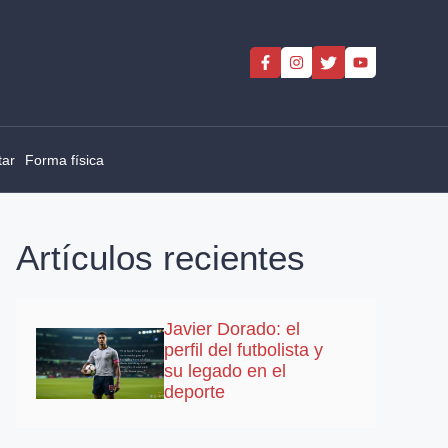
tar
Forma física
Artículos recientes
Javier Dorado: el
perfil del futbolista y
su legado en el
deporte