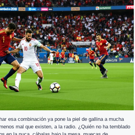
ar esa combinación ya pone la piel de gallina a mucha
menos mal que existen, a la radio. ¿Quién no ha temblado
ios en la nuca, cábalas bajo la mesa, muecas de