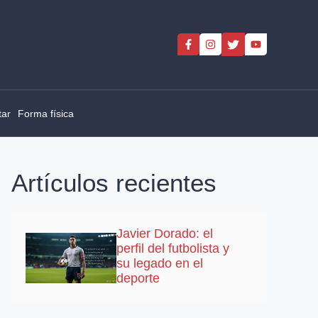
tar
Forma física
Artículos recientes
Javier Dorado: el
perfil del futbolista y
su legado en el
deporte