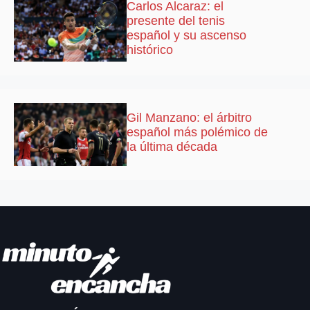
Carlos Alcaraz: el
presente del tenis
español y su ascenso
histórico
Gil Manzano: el árbitro
español más polémico de
la última década