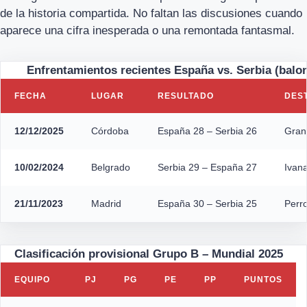
de la historia compartida. No faltan las discusiones cuando
aparece una cifra inesperada o una remontada fantasmal.
Enfrentamientos recientes España vs. Serbia (bal
FECHA
LUGAR
RESULTADO
DES
12/12/2025
Córdoba
España 28 – Serbia 26
Grana
10/02/2024
Belgrado
Serbia 29 – España 27
Ivana
21/11/2023
Madrid
España 30 – Serbia 25
Perr
Clasificación provisional Grupo B – Mundial 2025
EQUIPO
PJ
PG
PE
PP
PUNTOS