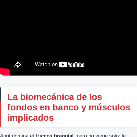
La biomecánica de los
fondos en banco y músculos
implicados
Aquí domina el
tríceps braquial
, pero no viene solo: le