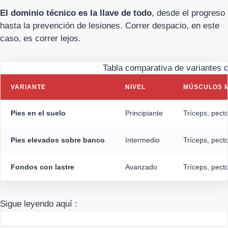
El dominio técnico es la llave de todo
, desde el progreso
hasta la prevención de lesiones. Correr despacio, en este
caso, es correr lejos.
Tabla comparativa de variantes d
VARIANTE
NIVEL
MÚSCULOS 
Pies en el suelo
Principiante
Tríceps, pect
Pies elevados sobre banco
Intermedio
Tríceps, pecto
Fondos con lastre
Avanzado
Tríceps, pect
Sigue leyendo aquí :