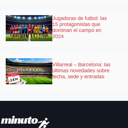
Jugadoras de futbol: las
15 protagonistas que
dominan el campo en
2024
Villarreal – Barcelona: las
últimas novedades sobre
fecha, sede y entradas