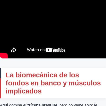
La biomecánica de los
fondos en banco y músculos
implicados
Aquí domina el
tríceps braquial
, pero no viene solo: le