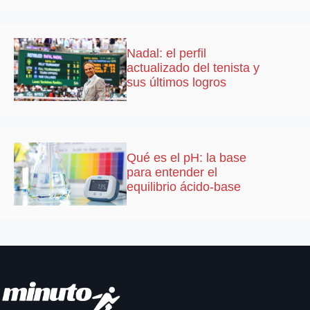
Nadal: el perfil
actualizado del tenista y
sus últimos logros
Qué es el pH: la base
para entender el
equilibrio ácido-base