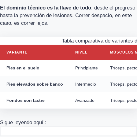
El dominio técnico es la llave de todo
, desde el progreso
hasta la prevención de lesiones. Correr despacio, en este
caso, es correr lejos.
Tabla comparativa de variantes d
VARIANTE
NIVEL
MÚSCULOS 
Pies en el suelo
Principiante
Tríceps, pect
Pies elevados sobre banco
Intermedio
Tríceps, pecto
Fondos con lastre
Avanzado
Tríceps, pect
Sigue leyendo aquí :