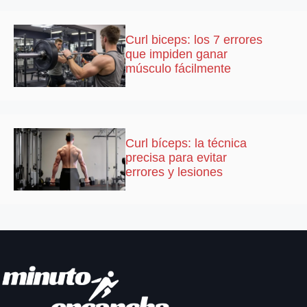
Curl biceps: los 7 errores
que impiden ganar
músculo fácilmente
Curl bíceps: la técnica
precisa para evitar
errores y lesiones