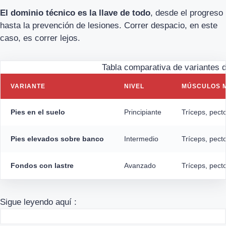
El dominio técnico es la llave de todo
, desde el progreso
hasta la prevención de lesiones. Correr despacio, en este
caso, es correr lejos.
Tabla comparativa de variantes d
VARIANTE
NIVEL
MÚSCULOS 
Pies en el suelo
Principiante
Tríceps, pect
Pies elevados sobre banco
Intermedio
Tríceps, pecto
Fondos con lastre
Avanzado
Tríceps, pect
Sigue leyendo aquí :