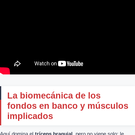
La biomecánica de los
fondos en banco y músculos
implicados
Aquí domina el
tríceps braquial
, pero no viene solo: le