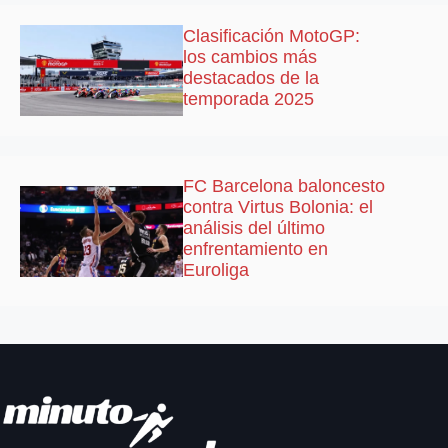
Clasificación MotoGP:
los cambios más
destacados de la
temporada 2025
FC Barcelona baloncesto
contra Virtus Bolonia: el
análisis del último
enfrentamiento en
Euroliga