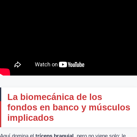
La biomecánica de los
fondos en banco y músculos
implicados
Aquí domina el
tríceps braquial
, pero no viene solo: le