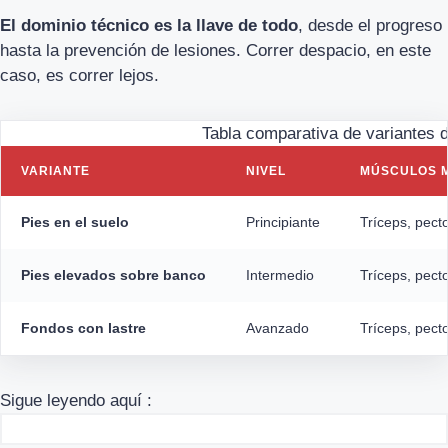
El dominio técnico es la llave de todo
, desde el progreso
hasta la prevención de lesiones. Correr despacio, en este
caso, es correr lejos.
Tabla comparativa de variantes d
VARIANTE
NIVEL
MÚSCULOS 
Pies en el suelo
Principiante
Tríceps, pect
Pies elevados sobre banco
Intermedio
Tríceps, pecto
Fondos con lastre
Avanzado
Tríceps, pect
Sigue leyendo aquí :