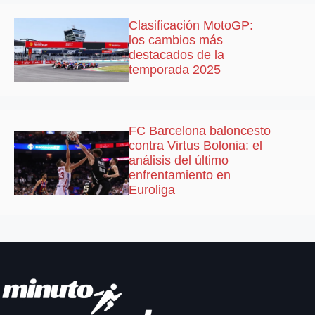
Clasificación MotoGP:
los cambios más
destacados de la
temporada 2025
FC Barcelona baloncesto
contra Virtus Bolonia: el
análisis del último
enfrentamiento en
Euroliga