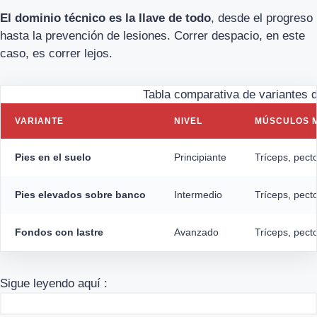
El dominio técnico es la llave de todo
, desde el progreso
hasta la prevención de lesiones. Correr despacio, en este
caso, es correr lejos.
Tabla comparativa de variantes d
VARIANTE
NIVEL
MÚSCULOS 
Pies en el suelo
Principiante
Tríceps, pect
Pies elevados sobre banco
Intermedio
Tríceps, pecto
Fondos con lastre
Avanzado
Tríceps, pect
Sigue leyendo aquí :