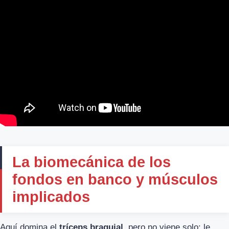
La biomecánica de los
fondos en banco y músculos
implicados
Aquí domina el
tríceps braquial
, pero no viene solo: le