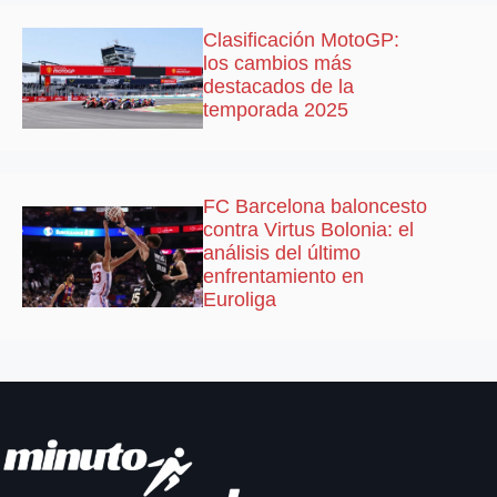
Clasificación MotoGP:
los cambios más
destacados de la
temporada 2025
FC Barcelona baloncesto
contra Virtus Bolonia: el
análisis del último
enfrentamiento en
Euroliga