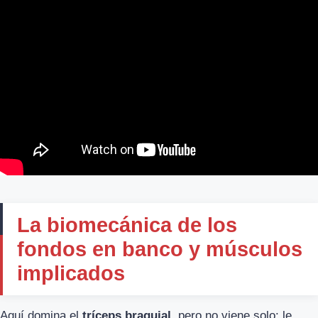
La biomecánica de los
fondos en banco y músculos
implicados
Aquí domina el
tríceps braquial
, pero no viene solo: le