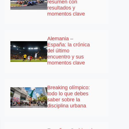
resumen con
resultados y
momentos clave
Alemania –
España: la crónica
del último
encuentro y sus
momentos clave
Breaking olímpico:
todo lo que debes
saber sobre la
disciplina urbana