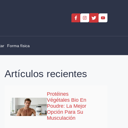
tar
Forma física
Artículos recientes
Protéines
Végétales Bio En
Poudre: La Mejor
Opción Para Su
Musculación