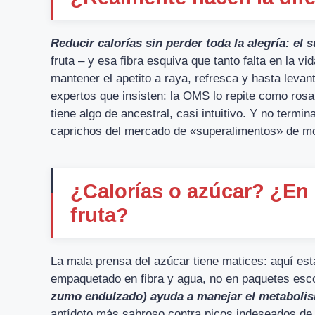
Reducir calorías sin perder toda la alegría: el
fruta – y esa fibra esquiva que tanto falta en la 
mantener el apetito a raya, refresca y hasta levan
expertos que insisten: la OMS lo repite como rosa
tiene algo de ancestral, casi intuitivo. Y no term
caprichos del mercado de «superalimentos» de m
¿Calorías o azúcar? ¿En 
fruta?
La mala prensa del azúcar tiene matices: aquí es
empaquetado en fibra y agua, no en paquetes esc
zumo endulzado) ayuda a manejar el metaboli
antídoto más sabroso contra picos indeseados de