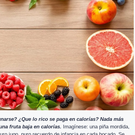
gnarse? ¿Que lo rico se paga en calorías? Nada más
una fruta baja en calorías.
Imagínese: una piña mordida,
uro jugo, puro recuerdo de infancia en cada bocado. Se