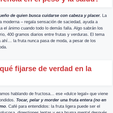
 sueño de quien busca cuidarse con cabeza y placer.
La
vida moderna – regala sensación de saciedad, ayuda a
ta el ánimo cuando todo lo demás falla. Algo sabrán los
rio, 400 gramos diarios entre frutas y verduras. El tema
ina ahí… la fruta nunca pasa de moda, a pesar de los
oda.
qué fijarse de verdad en la
tamos hablando de fructosa… ese «dulce legal» que viene
ondidos.
Tocar, pelar y morder una fruta entera (no en
smo
. Café para entendidos: la fruta ligera puede ser el
 glucosa, digestiones lentas y esa bruma mental después