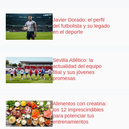
Javier Dorado: el perfil
del futbolista y su legado
en el deporte
Sevilla Atlético: la
actualidad del equipo
filial y sus jóvenes
promesas
Alimentos con creatina:
los 12 imprescindibles
para potenciar tus
entrenamientos