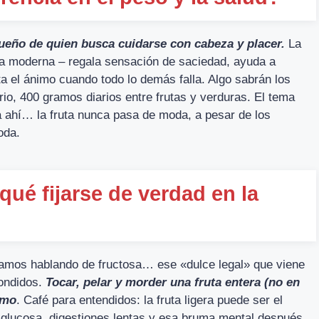
 sueño de quien busca cuidarse con cabeza y placer.
La
vida moderna – regala sensación de saciedad, ayuda a
ta el ánimo cuando todo lo demás falla. Algo sabrán los
rio, 400 gramos diarios entre frutas y verduras. El tema
ina ahí… la fruta nunca pasa de moda, a pesar de los
oda.
qué fijarse de verdad en la
tamos hablando de fructosa… ese «dulce legal» que viene
ondidos.
Tocar, pelar y morder una fruta entera (no en
smo
. Café para entendidos: la fruta ligera puede ser el
 glucosa, digestiones lentas y esa bruma mental después