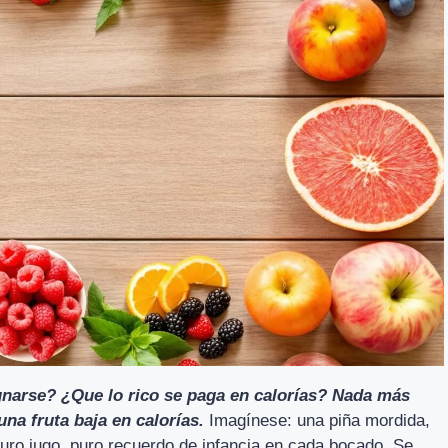
gnarse? ¿Que lo rico se paga en calorías? Nada más
una fruta baja en calorías.
Imagínese: una piña mordida,
uro jugo, puro recuerdo de infancia en cada bocado. Se