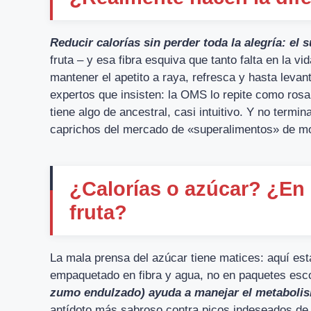
Reducir calorías sin perder toda la alegría: el
fruta – y esa fibra esquiva que tanto falta en la 
mantener el apetito a raya, refresca y hasta levan
expertos que insisten: la OMS lo repite como rosa
tiene algo de ancestral, casi intuitivo. Y no term
caprichos del mercado de «superalimentos» de m
¿Calorías o azúcar? ¿En 
fruta?
La mala prensa del azúcar tiene matices: aquí es
empaquetado en fibra y agua, no en paquetes esc
zumo endulzado) ayuda a manejar el metaboli
antídoto más sabroso contra picos indeseados de