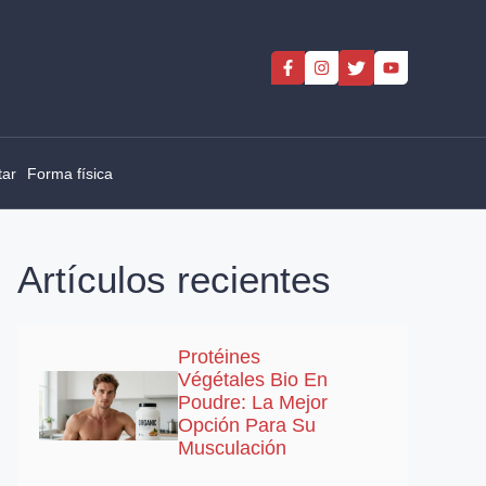
tar
Forma física
Artículos recientes
Protéines
Végétales Bio En
Poudre: La Mejor
Opción Para Su
Musculación