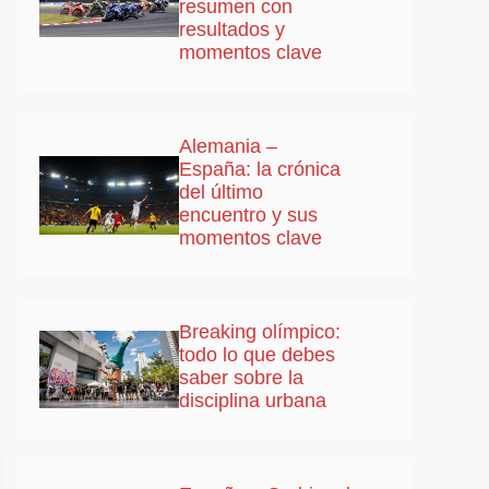
resumen con
resultados y
momentos clave
Alemania –
España: la crónica
del último
encuentro y sus
momentos clave
Breaking olímpico:
todo lo que debes
saber sobre la
disciplina urbana