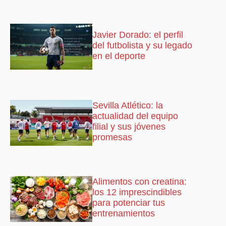
Javier Dorado: el perfil
del futbolista y su legado
en el deporte
Sevilla Atlético: la
actualidad del equipo
filial y sus jóvenes
promesas
Alimentos con creatina:
los 12 imprescindibles
para potenciar tus
entrenamientos