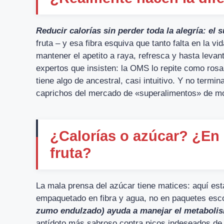
Reducir calorías sin perder toda la alegría: el
fruta – y esa fibra esquiva que tanto falta en la 
mantener el apetito a raya, refresca y hasta levan
expertos que insisten: la OMS lo repite como rosa
tiene algo de ancestral, casi intuitivo. Y no term
caprichos del mercado de «superalimentos» de m
¿Calorías o azúcar? ¿En 
fruta?
La mala prensa del azúcar tiene matices: aquí es
empaquetado en fibra y agua, no en paquetes esc
zumo endulzado) ayuda a manejar el metaboli
antídoto más sabroso contra picos indeseados de