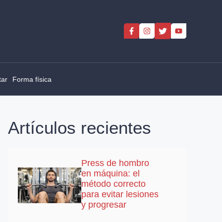
tar
Forma física
Artículos recientes
Press de hombro
en máquina: el
método correcto
para evitar lesiones
y progresar