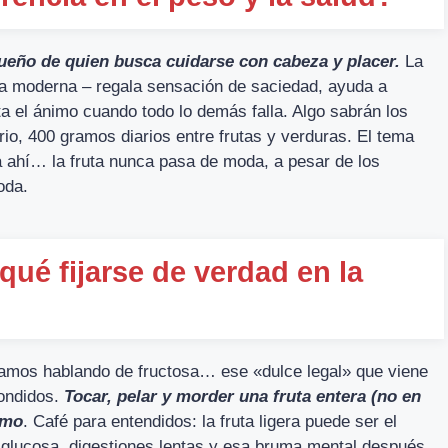
 sueño de quien busca cuidarse con cabeza y placer.
La
vida moderna – regala sensación de saciedad, ayuda a
ta el ánimo cuando todo lo demás falla. Algo sabrán los
rio, 400 gramos diarios entre frutas y verduras. El tema
ina ahí… la fruta nunca pasa de moda, a pesar de los
oda.
qué fijarse de verdad en la
tamos hablando de fructosa… ese «dulce legal» que viene
ondidos.
Tocar, pelar y morder una fruta entera (no en
smo
. Café para entendidos: la fruta ligera puede ser el
 glucosa, digestiones lentas y esa bruma mental después