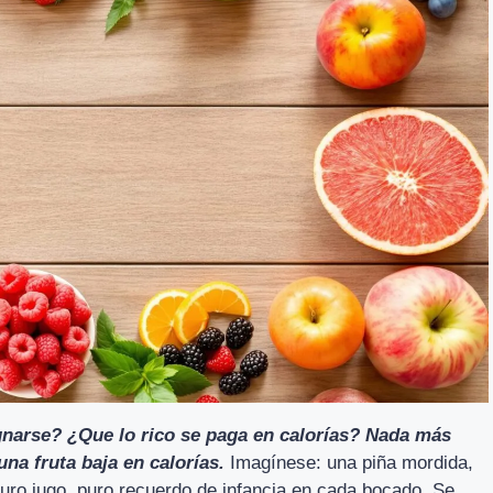
gnarse? ¿Que lo rico se paga en calorías? Nada más
una fruta baja en calorías.
Imagínese: una piña mordida,
uro jugo, puro recuerdo de infancia en cada bocado. Se