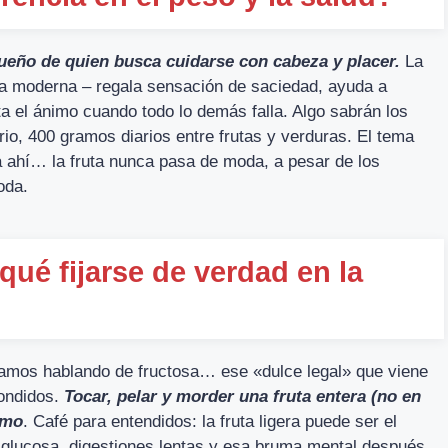
 sueño de quien busca cuidarse con cabeza y placer.
La
vida moderna – regala sensación de saciedad, ayuda a
ta el ánimo cuando todo lo demás falla. Algo sabrán los
rio, 400 gramos diarios entre frutas y verduras. El tema
ina ahí… la fruta nunca pasa de moda, a pesar de los
oda.
qué fijarse de verdad en la
tamos hablando de fructosa… ese «dulce legal» que viene
ondidos.
Tocar, pelar y morder una fruta entera (no en
smo
. Café para entendidos: la fruta ligera puede ser el
 glucosa, digestiones lentas y esa bruma mental después