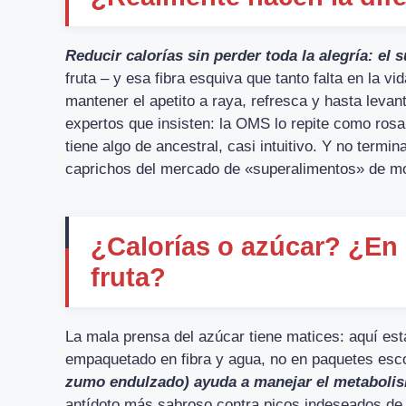
Reducir calorías sin perder toda la alegría: el
fruta – y esa fibra esquiva que tanto falta en la 
mantener el apetito a raya, refresca y hasta levan
expertos que insisten: la OMS lo repite como rosa
tiene algo de ancestral, casi intuitivo. Y no term
caprichos del mercado de «superalimentos» de m
¿Calorías o azúcar? ¿En 
fruta?
La mala prensa del azúcar tiene matices: aquí es
empaquetado en fibra y agua, no en paquetes esc
zumo endulzado) ayuda a manejar el metaboli
antídoto más sabroso contra picos indeseados de