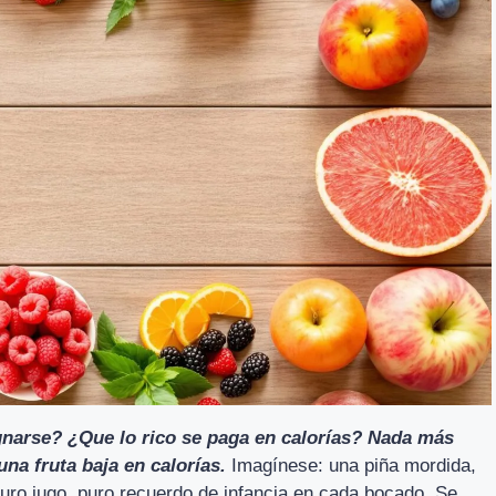
gnarse? ¿Que lo rico se paga en calorías? Nada más
una fruta baja en calorías.
Imagínese: una piña mordida,
uro jugo, puro recuerdo de infancia en cada bocado. Se