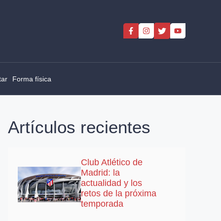
tar
Forma física
Artículos recientes
Club Atlético de
Madrid: la
actualidad y los
retos de la próxima
temporada