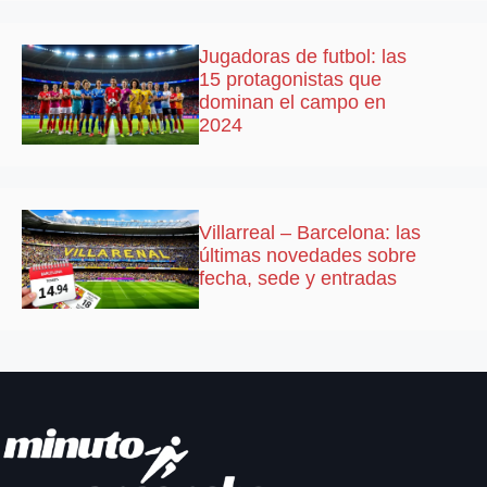
Jugadoras de futbol: las
15 protagonistas que
dominan el campo en
2024
Villarreal – Barcelona: las
últimas novedades sobre
fecha, sede y entradas