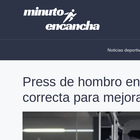
Skip
to
content
Noticias deporti
Press de hombro en 
correcta para mejora