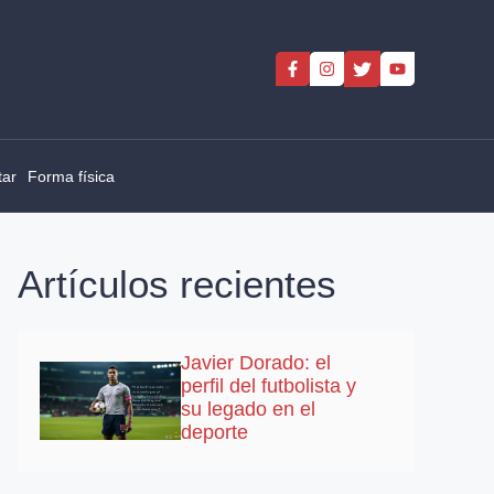
tar
Forma física
Artículos recientes
Javier Dorado: el
perfil del futbolista y
su legado en el
deporte