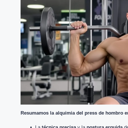
Resumamos la alquimia del press de hombro 
La
técnica precisa
y la
postura erguida
de