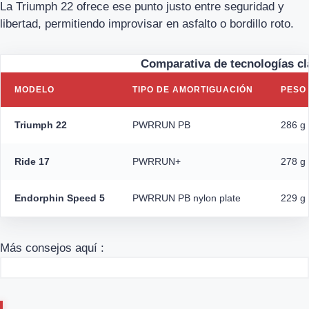
La Triumph 22 ofrece ese punto justo entre seguridad y
libertad, permitiendo improvisar en asfalto o bordillo roto.
Comparativa de tecnologías c
MODELO
TIPO DE AMORTIGUACIÓN
PESO
Triumph 22
PWRRUN PB
286 g 
Ride 17
PWRRUN+
278 g 
Endorphin Speed 5
PWRRUN PB nylon plate
229 g 
Más consejos aquí :