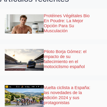
Protéines Végétales Bio
En Poudre: La Mejor
Opción Para Su
Musculación
Piloto Borja Gómez: el
impacto de su
fallecimiento en el
motociclismo español
Vuelta ciclista a España:
las novedades de la
edición 2024 y sus
protagonistas