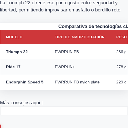
La Triumph 22 ofrece ese punto justo entre seguridad y
libertad, permitiendo improvisar en asfalto o bordillo roto.
Comparativa de tecnologías c
MODELO
TIPO DE AMORTIGUACIÓN
PESO
Triumph 22
PWRRUN PB
286 g 
Ride 17
PWRRUN+
278 g 
Endorphin Speed 5
PWRRUN PB nylon plate
229 g 
Más consejos aquí :