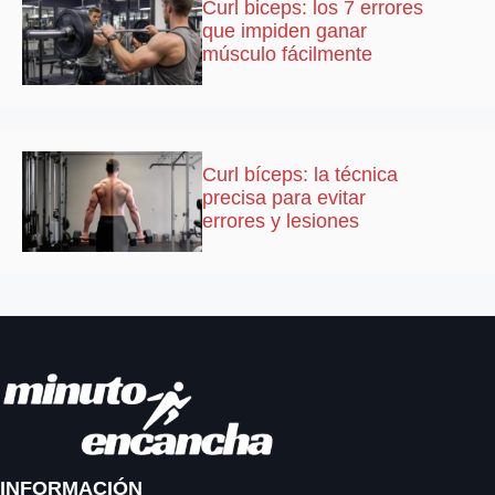
Curl biceps: los 7 errores
que impiden ganar
músculo fácilmente
Curl bíceps: la técnica
precisa para evitar
errores y lesiones
INFORMACIÓN