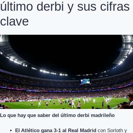
último derbi y sus cifras
clave
Lo que hay que saber del último derbi madrileño
El Atlético gana 3-1 al Real Madrid
con Sorloth y