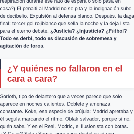
respiración durante ese rato de espera o solo pasa en
casa?) El penalti al Madrid no se pita y la indignación sube
de decibelio. Expulsión al defensa blanco. Después, la daga
final: tercer gol rojiblanco que sella la noche y la deja lista
para el eterno debate.
¿Justicia? ¿Injusticia? ¿Fútbol?
Todo es derbi, todo es discusión de sobremesa y
agitación de foros
.
¿Y quiénes no fallaron en el
cara a cara?
Sorloth, tipo de delantero que a veces parece que solo
aparece en noches calientes. Doblete y amenaza
constante. Koke, esa especie de brújula; Madrid apretaba y
él seguía marcando el ritmo. Oblak salvador, porque si no,
quién sabe. Y en el Real, Modric, el ilusionista con botas.
¿Y Guler? Solo ráfagas, pero vaya destellos si uno