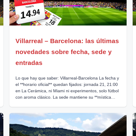
Villarreal – Barcelona: las últimas
novedades sobre fecha, sede y
entradas
Lo que hay que saber: Villarreal-Barcelona La fecha y
el **horario oficial** quedan fijados: jornada 21, 21:00
en La Cerámica, ni Miami ni experimentos, solo fútbol
con aroma clásico. La sede mantiene su **mística
casera**: Villarreal sigue siendo la anfitriona, la grada
vibra y la reventa corre, porque “quien se duerme, se
queda fuera”. La