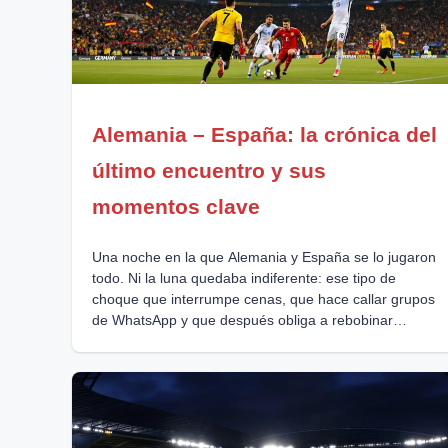
Alemania – España: la crónica del
último encuentro y sus
momentos clave
Una noche en la que Alemania y España se lo jugaron
todo. Ni la luna quedaba indiferente: ese tipo de
choque que interrumpe cenas, que hace callar grupos
de WhatsApp y que después obliga a rebobinar
mentalmente cada jugada. Si alguien festejó con la
victoria española, que levante la mano. Aunque, mire,
en ese césped