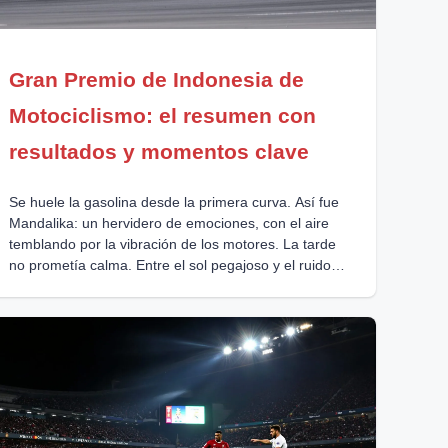
Gran Premio de Indonesia de
Motociclismo: el resumen con
resultados y momentos clave
Se huele la gasolina desde la primera curva. Así fue
Mandalika: un hervidero de emociones, con el aire
temblando por la vibración de los motores. La tarde
no prometía calma. Entre el sol pegajoso y el ruido
brutal de las motos, la gente no pestañeaba. ¿Quién
quiere parpadear y perderse la historia? El Gran
Premio