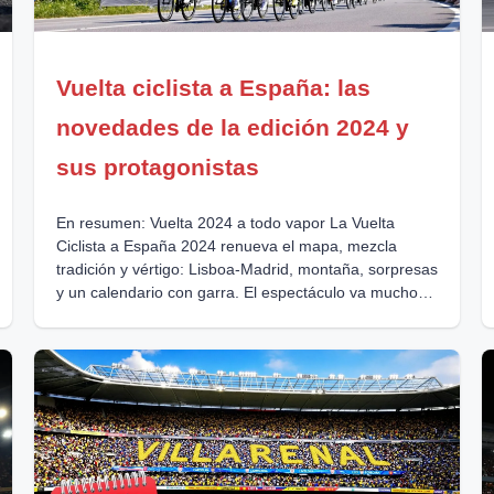
Vuelta ciclista a España: las
novedades de la edición 2024 y
sus protagonistas
En resumen: Vuelta 2024 a todo vapor La Vuelta
Ciclista a España 2024 renueva el mapa, mezcla
tradición y vértigo: Lisboa-Madrid, montaña, sorpresas
y un calendario con garra. El espectáculo va mucho
más allá del deporte: pasión en pueblos, impacto
económico, colorido social, y esa fiesta itinerante que
todo lo invade. La experiencia se multiplica