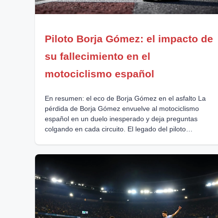
Piloto Borja Gómez: el impacto de
su fallecimiento en el
motociclismo español
En resumen: el eco de Borja Gómez en el asfalto La
pérdida de Borja Gómez envuelve al motociclismo
español en un duelo inesperado y deja preguntas
colgando en cada circuito. El legado del piloto
murciano: carisma indiscutible, respeto ganado a
manos llenas y un futuro cortado en seco en Magny-
Cours. La tragedia reabre debates sobre