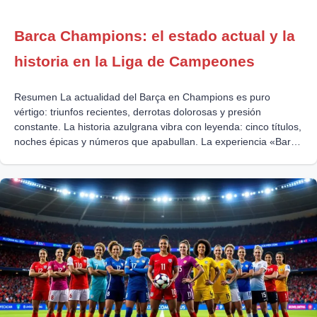
Barca Champions: el estado actual y la
historia en la Liga de Campeones
Resumen La actualidad del Barça en Champions es puro
vértigo: triunfos recientes, derrotas dolorosas y presión
constante. La historia azulgrana vibra con leyenda: cinco títulos,
noches épicas y números que apabullan. La experiencia «Barça
Champions» se vive en comunidad: información ágil, emociones
a flor de piel y el relato que nunca duerme. Un runrún recorre