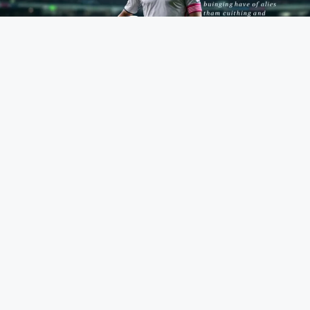
Javier Dorado: el perfil del futbolista y
su legado en el deporte
¿Quién fue ese chaval que encendía la banda izquierda con
algo más que piernas rápidas? Javier Dorado Bielsa, claro.
Porque hablar de Javier Dorado no es repasar goles ni
alineaciones, sino asomarse a una vida con recovecos,
desafíos, días de luz… y de sombra. Entre Talavera de la Reina
y la cantera blanca, se tejió