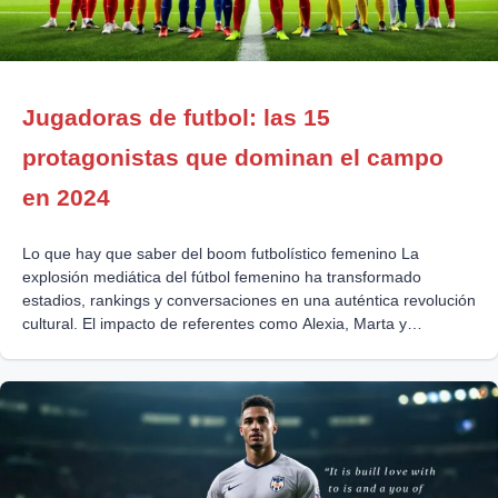
Jugadoras de futbol: las 15
protagonistas que dominan el campo
en 2024
Lo que hay que saber del boom futbolístico femenino La
explosión mediática del fútbol femenino ha transformado
estadios, rankings y conversaciones en una auténtica revolución
cultural. El impacto de referentes como Alexia, Marta y
Hegerberg trasciende lo deportivo: influyen, sueñan, protestan y
conquistan portadas, estadísticas y sueños juveniles. Los
debates sobre logros, igualdad y fichajes