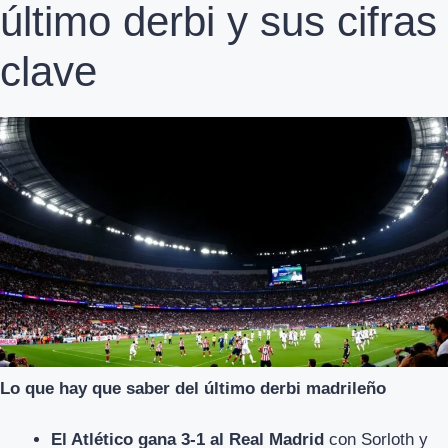
último derbi y sus cifras
clave
Lo que hay que saber del último derbi madrileño
El Atlético gana 3-1 al Real Madrid
con Sorloth y