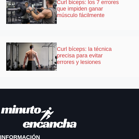
Curl biceps: los 7 errores
que impiden ganar
músculo fácilmente
Curl bíceps: la técnica
precisa para evitar
errores y lesiones
INFORMACIÓN