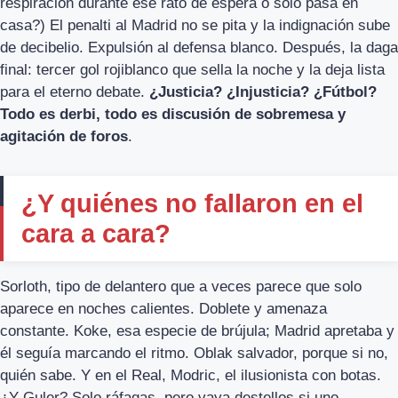
respiración durante ese rato de espera o solo pasa en
casa?) El penalti al Madrid no se pita y la indignación sube
de decibelio. Expulsión al defensa blanco. Después, la daga
final: tercer gol rojiblanco que sella la noche y la deja lista
para el eterno debate.
¿Justicia? ¿Injusticia? ¿Fútbol?
Todo es derbi, todo es discusión de sobremesa y
agitación de foros
.
¿Y quiénes no fallaron en el
cara a cara?
Sorloth, tipo de delantero que a veces parece que solo
aparece en noches calientes. Doblete y amenaza
constante. Koke, esa especie de brújula; Madrid apretaba y
él seguía marcando el ritmo. Oblak salvador, porque si no,
quién sabe. Y en el Real, Modric, el ilusionista con botas.
¿Y Guler? Solo ráfagas, pero vaya destellos si uno