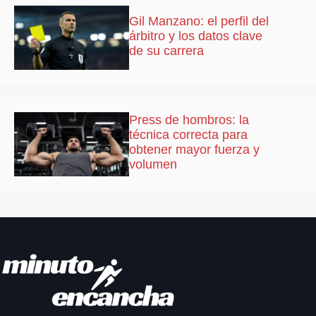
Gil Manzano: el perfil del
árbitro y los datos clave
de su carrera
Press de hombros: la
técnica correcta para
obtener mayor fuerza y
volumen