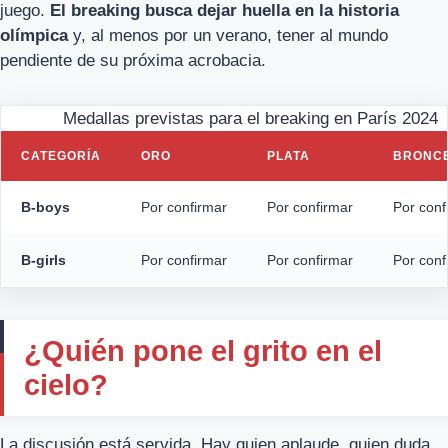
juego.
El breaking busca dejar huella en la historia
olímpica
y, al menos por un verano, tener al mundo
pendiente de su próxima acrobacia.
Medallas previstas para el breaking en París 2024
CATEGORÍA
ORO
PLATA
BRONC
B-boys
Por confirmar
Por confirmar
Por conf
B-girls
Por confirmar
Por confirmar
Por conf
¿Quién pone el grito en el
cielo?
La discusión está servida. Hay quien aplaude, quien duda,