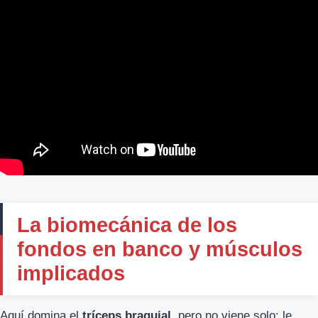
La biomecánica de los
fondos en banco y músculos
implicados
Aquí domina el
tríceps braquial
, pero no viene solo: le