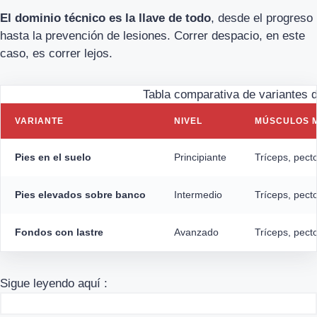
El dominio técnico es la llave de todo
, desde el progreso
hasta la prevención de lesiones. Correr despacio, en este
caso, es correr lejos.
Tabla comparativa de variantes d
VARIANTE
NIVEL
MÚSCULOS 
Pies en el suelo
Principiante
Tríceps, pect
Pies elevados sobre banco
Intermedio
Tríceps, pecto
Fondos con lastre
Avanzado
Tríceps, pect
Sigue leyendo aquí :