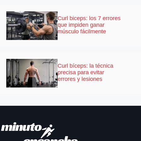
Curl biceps: los 7 errores
que impiden ganar
músculo fácilmente
Curl bíceps: la técnica
precisa para evitar
errores y lesiones