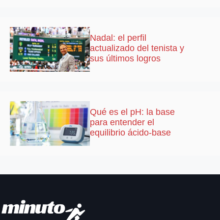
Nadal: el perfil
actualizado del tenista y
sus últimos logros
Qué es el pH: la base
para entender el
equilibrio ácido-base