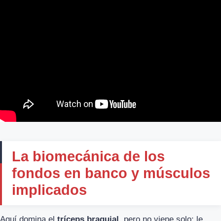
La biomecánica de los
fondos en banco y músculos
implicados
Aquí domina el
tríceps braquial
, pero no viene solo: le