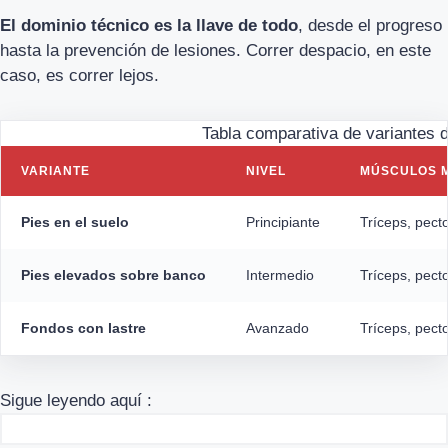
El dominio técnico es la llave de todo
, desde el progreso
hasta la prevención de lesiones. Correr despacio, en este
caso, es correr lejos.
Tabla comparativa de variantes d
VARIANTE
NIVEL
MÚSCULOS 
Pies en el suelo
Principiante
Tríceps, pect
Pies elevados sobre banco
Intermedio
Tríceps, pecto
Fondos con lastre
Avanzado
Tríceps, pect
Sigue leyendo aquí :