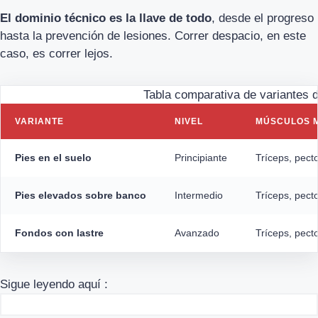
El dominio técnico es la llave de todo
, desde el progreso
hasta la prevención de lesiones. Correr despacio, en este
caso, es correr lejos.
Tabla comparativa de variantes d
VARIANTE
NIVEL
MÚSCULOS 
Pies en el suelo
Principiante
Tríceps, pect
Pies elevados sobre banco
Intermedio
Tríceps, pecto
Fondos con lastre
Avanzado
Tríceps, pect
Sigue leyendo aquí :