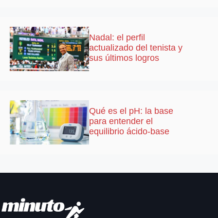
Nadal: el perfil
actualizado del tenista y
sus últimos logros
Qué es el pH: la base
para entender el
equilibrio ácido-base