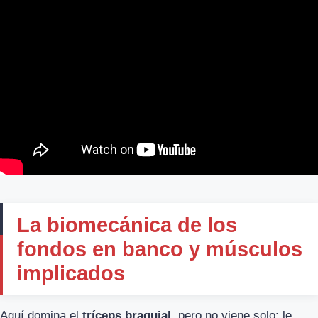
La biomecánica de los
fondos en banco y músculos
implicados
Aquí domina el
tríceps braquial
, pero no viene solo: le