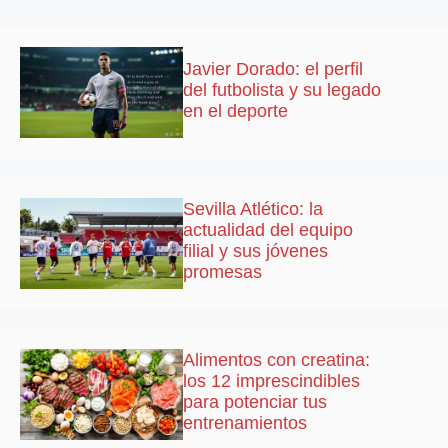
Javier Dorado: el perfil
del futbolista y su legado
en el deporte
Sevilla Atlético: la
actualidad del equipo
filial y sus jóvenes
promesas
Alimentos con creatina:
los 12 imprescindibles
para potenciar tus
entrenamientos