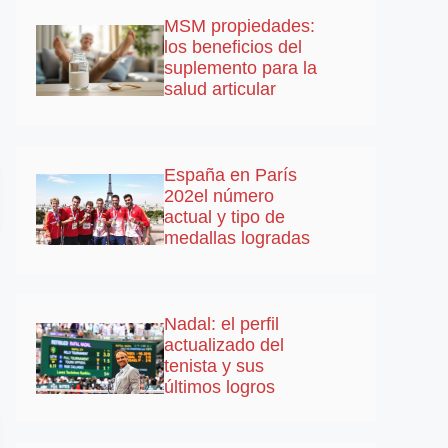
MSM propiedades:
los beneficios del
suplemento para la
salud articular
España en París
202el número
actual y tipo de
medallas logradas
Nadal: el perfil
actualizado del
tenista y sus
últimos logros