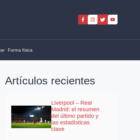
tar
Forma física
Artículos recientes
Liverpool – Real
Madrid: el resumen
del último partido y
las estadísticas
clave