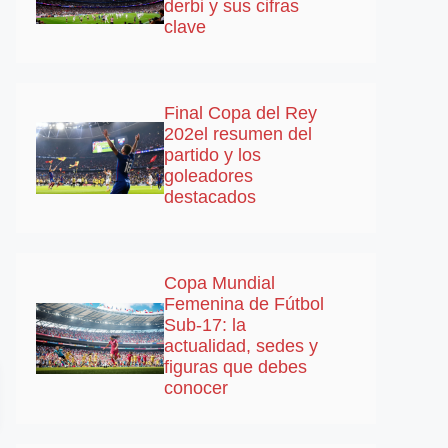
derbi y sus cifras
clave
Final Copa del Rey
202el resumen del
partido y los
goleadores
destacados
Copa Mundial
Femenina de Fútbol
Sub-17: la
actualidad, sedes y
figuras que debes
conocer