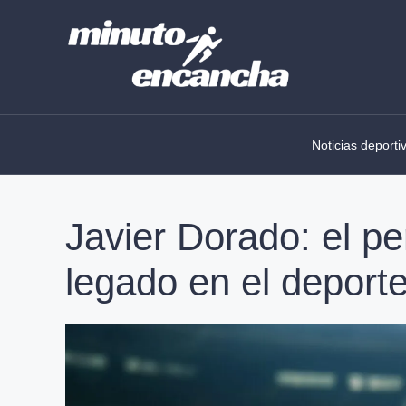
Skip
to
content
Noticias deporti
Javier Dorado: el perf
legado en el deport