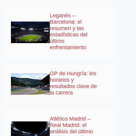
Leganés –
Barcelona: el
resumen y las
estadísticas del
último
enfrentamiento
GP de Hungría: los
horarios y
resultados clave de
la carrera
Atlético Madrid –
Real Madrid: el
análisis del último