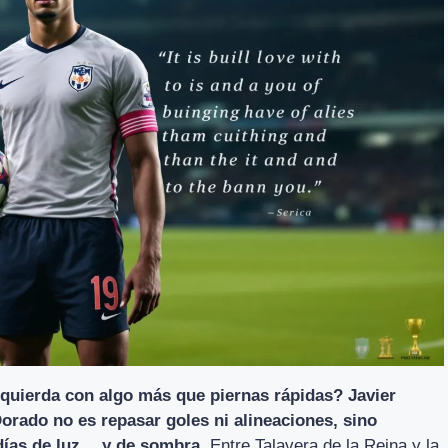
zquierda con algo más que piernas rápidas? Javier
Dorado no es repasar goles ni alineaciones, sino
días de luz… y de sombra.
Entre Talavera de la Reina y la