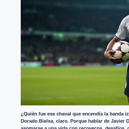
¿Quién fue ese chaval que encendía la banda i
Dorado Bielsa, claro. Porque hablar de Javier 
asomarse a una vida con recovecos, desafíos, 