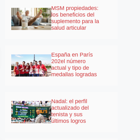
MSM propiedades:
los beneficios del
suplemento para la
salud articular
España en París
202el número
actual y tipo de
medallas logradas
Nadal: el perfil
actualizado del
tenista y sus
últimos logros