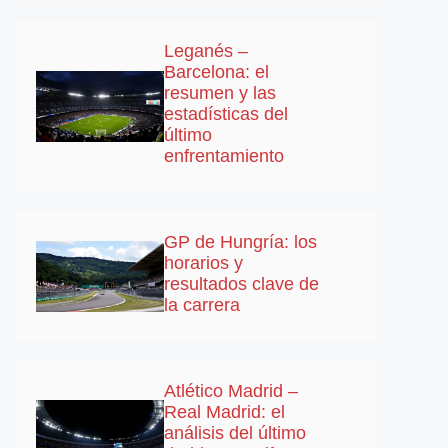
Leganés –
Barcelona: el
resumen y las
estadísticas del
último
enfrentamiento
GP de Hungría: los
horarios y
resultados clave de
la carrera
Atlético Madrid –
Real Madrid: el
análisis del último