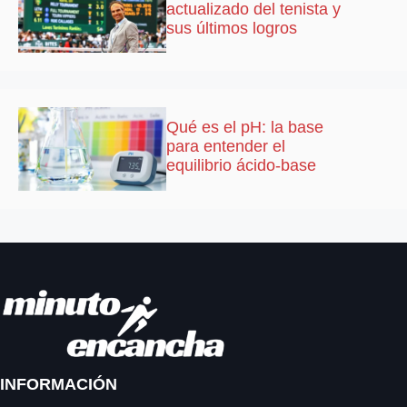
actualizado del tenista y
sus últimos logros
Qué es el pH: la base
para entender el
equilibrio ácido-base
INFORMACIÓN