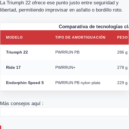
La Triumph 22 ofrece ese punto justo entre seguridad y
libertad, permitiendo improvisar en asfalto o bordillo roto.
Comparativa de tecnologías c
MODELO
TIPO DE AMORTIGUACIÓN
PESO
Triumph 22
PWRRUN PB
286 g 
Ride 17
PWRRUN+
278 g 
Endorphin Speed 5
PWRRUN PB nylon plate
229 g 
Más consejos aquí :