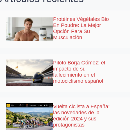
Protéines Végétales Bio
En Poudre: La Mejor
Opción Para Su
Musculación
Piloto Borja Gómez: el
impacto de su
fallecimiento en el
motociclismo español
Vuelta ciclista a España:
las novedades de la
edición 2024 y sus
protagonistas