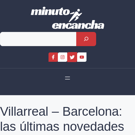
Skip
to
content
Rechercher
Villarreal – Barcelona:
las últimas novedades