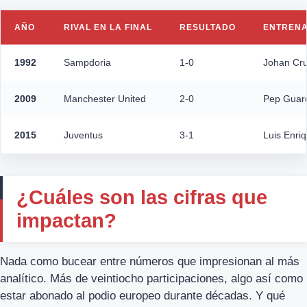
AÑO
RIVAL EN LA FINAL
RESULTADO
ENTREN
1992
Sampdoria
1-0
Johan Cru
2009
Manchester United
2-0
Pep Guard
2015
Juventus
3-1
Luis Enri
¿Cuáles son las cifras que
impactan?
Nada como bucear entre números que impresionan al más
analítico. Más de veintiocho participaciones, algo así como
estar abonado al podio europeo durante décadas. Y qué