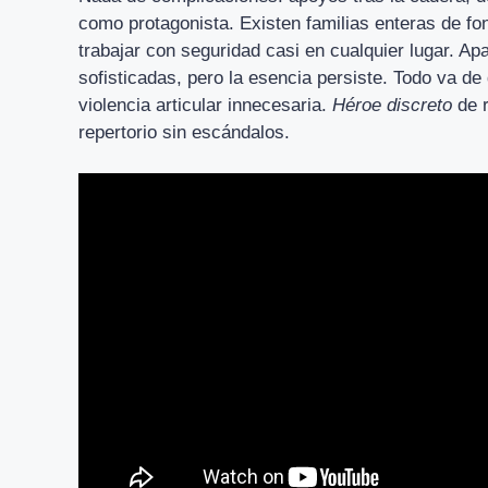
como protagonista. Existen familias enteras de fon
trabajar con seguridad casi en cualquier lugar. A
sofisticadas, pero la esencia persiste. Todo va de d
violencia articular innecesaria.
Héroe discreto
de r
repertorio sin escándalos.