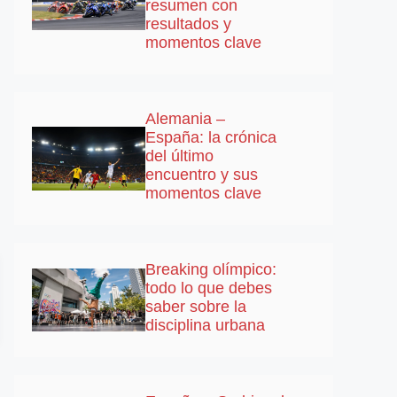
resumen con
resultados y
momentos clave
Alemania –
España: la crónica
del último
encuentro y sus
momentos clave
Breaking olímpico:
todo lo que debes
saber sobre la
disciplina urbana