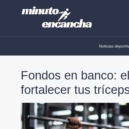
Skip
to
content
Noticias deporti
Fondos en banco: e
fortalecer tus trícep