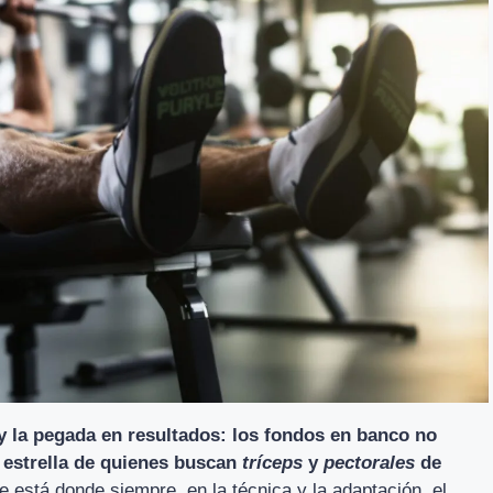
 y la pegada en resultados: los fondos en banco no
s estrella de quienes buscan
tríceps
y
pectorales
de
ve está donde siempre, en la técnica y la adaptación, el