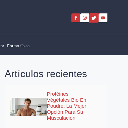
tar
Forma física
Artículos recientes
Protéines
Végétales Bio En
Poudre: La Mejor
Opción Para Su
Musculación