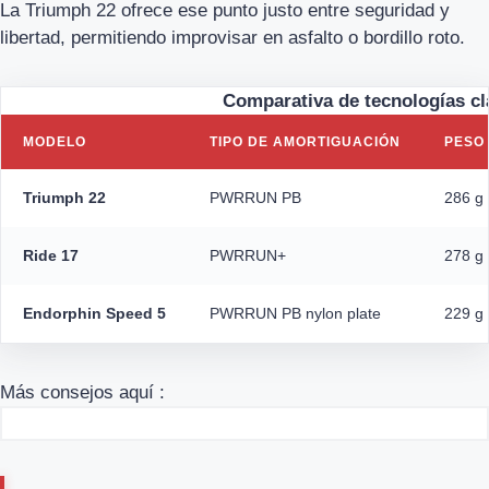
La Triumph 22 ofrece ese punto justo entre seguridad y
libertad, permitiendo improvisar en asfalto o bordillo roto.
Comparativa de tecnologías c
MODELO
TIPO DE AMORTIGUACIÓN
PESO
Triumph 22
PWRRUN PB
286 g 
Ride 17
PWRRUN+
278 g 
Endorphin Speed 5
PWRRUN PB nylon plate
229 g 
Más consejos aquí :