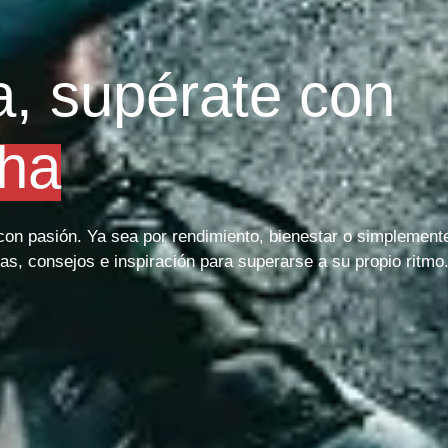
a, supérate con
ha
o con pasión. Ya sea por rendimiento, bienestar o simplement
as, consejos e inspiración para superarse a su propio ritmo